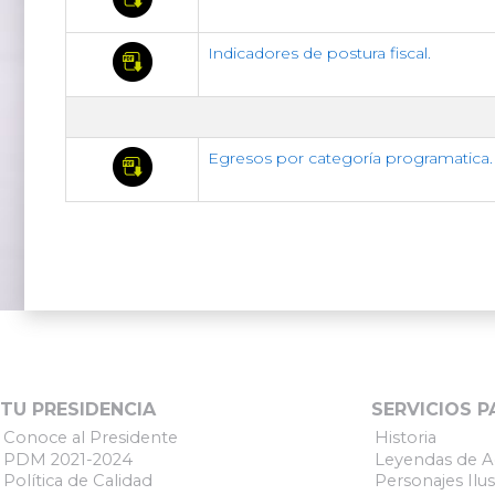
Indicadores de postura fiscal.
Egresos por categoría programatica.
TU PRESIDENCIA
SERVICIOS P
Conoce al Presidente
Historia
PDM 2021-2024
Leyendas de A
Política de Calidad
Personajes Ilus