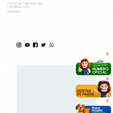
Portal de Trámites de
Construcción
Avalúos
X
X
X