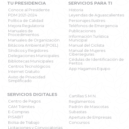
TU PRESIDENCIA
SERVICIOS PARA TI
Conoce al Presidente
Historia
PDM 2021-2024
Leyendas de Aguascalientes
Política de Calidad
Personajes Ilustres
Mejora Regulatoria
Teléfonos de Emergencia
Manuales de
Publicaciones
Procedimientos
Información Turística
Manuales de Organización
Municipal
Bitácora Ambiental (POEL)
Manual del Ciclista
Síndicos y Regidores
Manual de Mujeres
Ciberseguras
Delegaciones Municipales
Cédulas de Identificación de
Bibliotecas Municipales
Peritos
Centros Tecnológicos
App Hagamos Equipo
Internet Gratuito
Aviso de Privacidad
Simplificado
SERVICIOS DIGITALES
Cartillas S.M.N.
Centro de Pagos
Reglamentos
CAM Trámites
Padrón de Mascotas
E-Compras
Subastas
PISABIT
Apertura de Empresas
Bolsa de Trabajo
Concursos
Licitaciones y Convocatorias