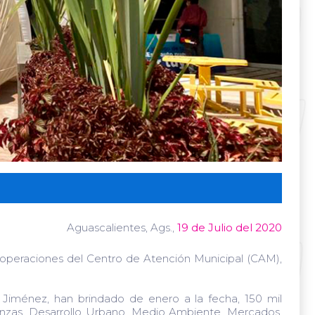
Aguascalientes, Ags.,
19 de Julio del 2020
 operaciones del Centro de Atención Municipal (CAM),
Jiménez, han brindado de enero a la fecha, 150 mil
inanzas, Desarrollo Urbano, Medio Ambiente, Mercados,