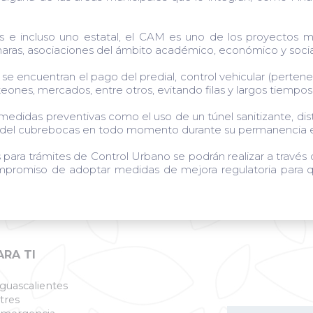
 e incluso uno estatal, el CAM es uno de los proyectos má
as, asociaciones del ámbito académico, económico y social, n
se encuentran el pago del predial, control vehicular (pertene
eones, mercados, entre otros, evitando filas y largos tiempos
idas preventivas como el uso de un túnel sanitizante, distr
orio del cubrebocas en todo momento durante su permanencia en
 para trámites de Control Urbano se podrán realizar a través 
promiso de adoptar medidas de mejora regulatoria para qu
ARA TI
guascalientes
tres