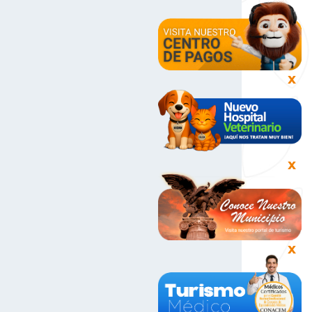
X
X
X