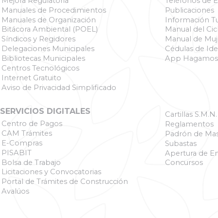
Mejora Regulatoria
Teléfonos de 
Manuales de Procedimientos
Publicaciones
Manuales de Organización
Información Tu
Bitácora Ambiental (POEL)
Manual del Cicl
Síndicos y Regidores
Manual de Muj
Delegaciones Municipales
Cédulas de Ide
Bibliotecas Municipales
App Hagamos
Centros Tecnológicos
Internet Gratuito
Aviso de Privacidad Simplificado
SERVICIOS DIGITALES
Cartillas S.M.N.
Centro de Pagos
Reglamentos
CAM Trámites
Padrón de Mas
E-Compras
Subastas
PISABIT
Apertura de E
Bolsa de Trabajo
Concursos
Licitaciones y Convocatorias
Portal de Trámites de Construcción
Avalúos