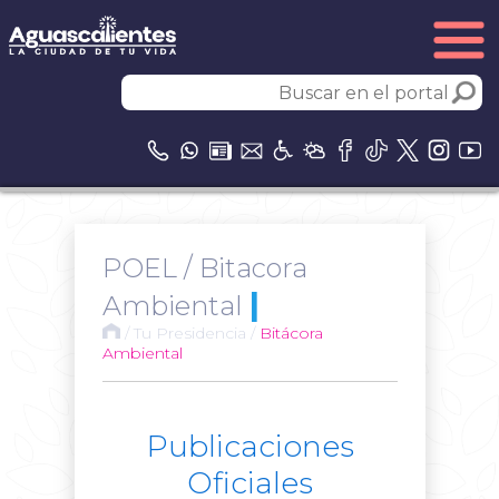
POEL / Bitacora
|
Ambiental
/
Tu Presidencia
/
Bitácora
Ambiental
Publicaciones
Oficiales