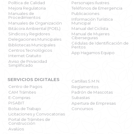
Política de Calidad
Personajes Ilustres
Mejora Regulatoria
Teléfonos de Emergencia
Manuales de
Publicaciones
Procedimientos
Información Turística
Manuales de Organización
Municipal
Bitácora Ambiental (POEL)
Manual del Ciclista
Síndicos y Regidores
Manual de Mujeres
X
Ciberseguras
Delegaciones Municipales
Cédulas de Identificación de
Bibliotecas Municipales
Peritos
Centros Tecnológicos
App Hagamos Equipo
Internet Gratuito
Aviso de Privacidad
Simplificado
SERVICIOS DIGITALES
Cartillas S.M.N.
Centro de Pagos
Reglamentos
CAM Trámites
Padrón de Mascotas
E-Compras
Subastas
PISABIT
Apertura de Empresas
Bolsa de Trabajo
Concursos
Licitaciones y Convocatorias
Portal de Trámites de
Construcción
Avalúos