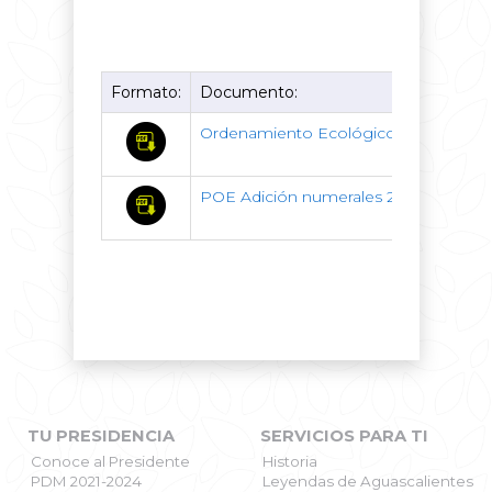
Formato:
Documento:
Ordenamiento Ecológico 2016.
POE Adición numerales 24 a 33 2017.
TU PRESIDENCIA
SERVICIOS PARA TI
Conoce al Presidente
Historia
PDM 2021-2024
Leyendas de Aguascalientes