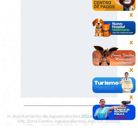
X
X
X
X
H. Ayuntamiento de Aguascalientes
2024 - 2027
. Plaza Patria
S/N, Zona Centro, Aguascalientes, Ags. CP. 20000.
Marca al 072 o 4499101022 / 365 días / 24 horas | Atención vía
4495089898
| Tel. 4499101010