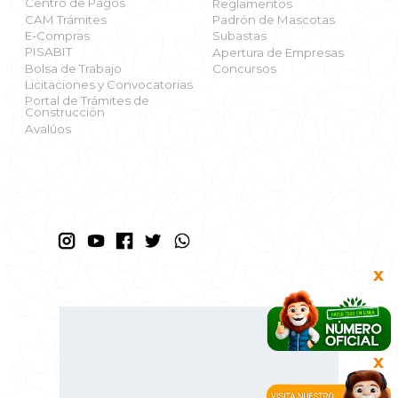
Centro de Pagos
Reglamentos
CAM Trámites
Padrón de Mascotas
E-Compras
Subastas
PISABIT
Apertura de Empresas
Bolsa de Trabajo
Concursos
Licitaciones y Convocatorias
Portal de Trámites de
Construcción
Avalúos
X
X