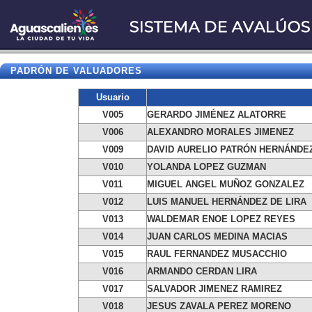
PADRÓN DE VALUADORES
Usuario
V005
GERARDO JIMÉNEZ ALATORRE
V006
ALEXANDRO MORALES JIMENEZ
V009
DAVID AURELIO PATRÓN HERNÁNDE
V010
YOLANDA LOPEZ GUZMAN
V011
MIGUEL ANGEL MUÑOZ GONZALEZ
V012
LUIS MANUEL HERNÁNDEZ DE LIRA
V013
WALDEMAR ENOE LOPEZ REYES
V014
JUAN CARLOS MEDINA MACIAS
V015
RAUL FERNANDEZ MUSACCHIO
V016
ARMANDO CERDAN LIRA
V017
SALVADOR JIMENEZ RAMIREZ
V018
JESUS ZAVALA PEREZ MORENO