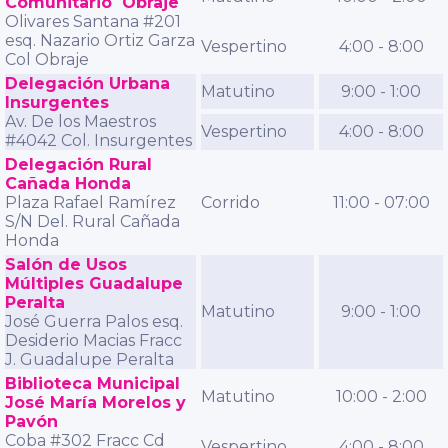
Comunitario Obraje
Olivares Santana #201
esq. Nazario Ortiz Garza
Vespertino
4:00 - 8:00
Col Obraje
Delegación Urbana
Matutino
9:00 - 1:00
Insurgentes
Av. De los Maestros
Vespertino
4:00 - 8:00
#4042 Col. Insurgentes
Delegación Rural
Cañada Honda
Plaza Rafael Ramírez
Corrido
11:00 - 07:00
S/N Del. Rural Cañada
Honda
Salón de Usos
Múltiples Guadalupe
Peralta
Matutino
9:00 - 1:00
José Guerra Palos esq.
Desiderio Macias Fracc
J. Guadalupe Peralta
Biblioteca Municipal
Matutino
10:00 - 2:00
José María Morelos y
Pavón
Coba #302 Fracc Cd
Vespertino
4:00 - 8:00