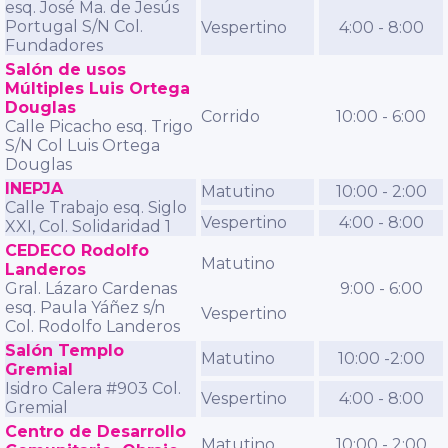
esq. José Ma. de Jesús
Portugal S/N Col.
Vespertino
4:00 - 8:00
Fundadores
Salón de usos
Múltiples Luis Ortega
Douglas
Corrido
10:00 - 6:00
Calle Picacho esq. Trigo
S/N Col Luis Ortega
Douglas
INEPJA
Matutino
10:00 - 2:00
Calle Trabajo esq. Siglo
Vespertino
4:00 - 8:00
XXI, Col. Solidaridad 1
CEDECO Rodolfo
Matutino
Landeros
Gral. Lázaro Cardenas
9:00 - 6:00
esq. Paula Yáñez s/n
Vespertino
Col. Rodolfo Landeros
Salón Templo
Matutino
10:00 -2:00
Gremial
Isidro Calera #903 Col.
Vespertino
4:00 - 8:00
Gremial
Centro de Desarrollo
Matutino
10:00 - 2:00